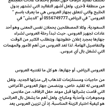
تختلف تقاليد الزفاف حول العالم باختلاف عادات المجتمع
من منطقة لأخرى، ولعل أشهر التقاليد التي تشتهر بدول
الخليج والتي تتعلق بجهاز العروس هي ما يعرف باسم ”
العروس” في الرياض،0556749777 أو “الدبش” في
السعودية، وكلا المصطلحين يحملان نفس المعنى وهو أحد
عادات تجهيز العروس، حيث تبدأ رحلة العروس لشراء
جهازها بمجرد إعلان خطوبتها، ويتطلب الكثير من الوقت
والتفاصيل الهامة، لذا تعد العروس من أهم الأمور والمهمات
التي تشغل بال أي عروس.
العروس الرياض، أو جهازها، هو كل ما تقتنيه العروس
من حاجيات ومستلزمات للذهاب إلى منزلها الجديد، ونقل
العروس له تقليد خاص، ويتضمن جهاز العروس الأغراض
التي قامت بشرائها قبل موعد حفل الزفاف، من ملابس
ومجوهرات وأحذية ومكياج. ولعل أهم ما يشغل بال العرائس
هو كيفية اختيار الزينة المناسبة، إذ أن تزيين العروس يعد