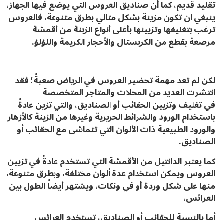
تقليد قديم، كما أن صناديق العروس التي يوضع فيها الجهاز،
ينبغي ان تكون مزينة بشكل مثالي بطرق متنوعة، فالعروس
ترغب بتغليفها وتزيينها بأغلى أنواع الزينة من أقمشة
مرصعة بقطع من الكريستال والأحجار
الكريمة واللؤلؤ.
لكن لم تعد مهمة تحضير العروس في الرياض صعبةً؛ فقد
انتشرت العديد من المحلات والمتاجر المتخصصة
في تغليف وتزيين الحقائب أو الصناديق، والتي تزين عادةً
باستخدام الورود والشرائط الحريرية وغيرها من الزينة كالأزهار
والورود الطبيعية
ذات الألوان التي تتماشى مع الحقائب أو
الصناديق.
كما يعتبر الدانتيل من الأقمشة التي تستخدم عادةً في تزيين
العروس ويمكن استخدام عدة ألوان مختلفة، وبطرق متنوعة،
منها على شكل وردة أو في ونكات، ويشتهر أيضاً الطول بين
العرائس،
أما بالنسبة للحقائب أو الصناديق، تستخدم العرائس